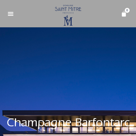
0
C
h
a
m
p
a
g
n
e
B
a
r
f
o
n
t
a
r
c