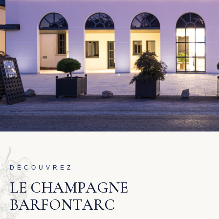
DÉCOUVREZ
L
E
C
H
A
M
P
A
G
N
E
B
A
R
F
O
N
T
A
R
C